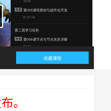
30:03
免费
第005课场景树与组件化开发
01:07:54
第二周学习任务
免费
第006课节点与节点关系详解
57:37
免费
第007课 三维向量使用详解
收藏课程
32:09
免费
第008课节点平移缩放与旋转
56:10
免费
第009课系统事件与预制体
01:05:53
发布。
免费
第010课3D组件MeshRenderer使用详解
34:26