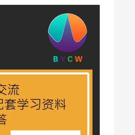
第三周学习任务
免费
第011课3D骨骼动画的播放
47:40
免费
第012课天空盒与雾的使用
18:11
免费
第013课 摄象机使用与分组管理
39:37
免费
第014课 各种光源使用
12:50
免费
第015课内置Unlit Shader使用详解
32:00
第四周学习任务