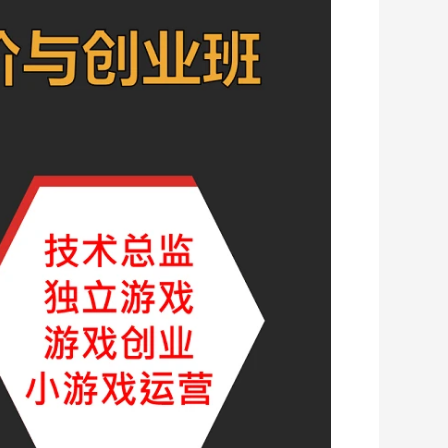
免费
第028定时器与节点删除
26:10
免费
第029基于Ab包的代码资源加载
36:19
免费
第030课后续学习如何安排
35:02