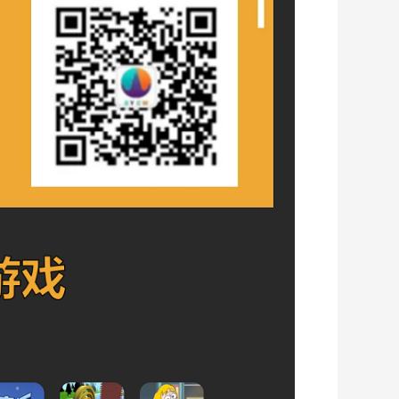
免费
第016课基于PBR物理渲染的基本原理
01:06:10
免费
第017课内置3D Standard Shader使用详解
31:43
免费
第018课3D物理引擎物理角色编辑与物理参数配置
56:20
免费
第019课物理刚体的常用操作与参数配置
30:33
免费
第020课物理引擎的碰撞检测与触发器
31:47
第五周学习任务
免费
第021课物理系统射线检测与屏幕拾取
01:02:01