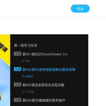
登录
第一周学习任务
免费
第001课初识CocosCreator 3.x
37:36
免费
第002课3D游戏物体成像的基本原理
01:03:07
免费
第003课渲染管线全流程详解
01:17:09
免费
第004课3D编辑器的基本操作