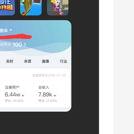
免费
第022课UI Canvas配置详解
46:38
免费
第023课 UI Sprite组件使用详解
01:09:35
免费
第024课Label组件与Button组件使用详解
34:53
免费
第025课Mask组件 Layout组件 滚动列表使用详解
38:16
第六周学习任务
免费
第026课屏幕适配与Widget
47:41
免费
第027课声音播放与本地存储
09:05