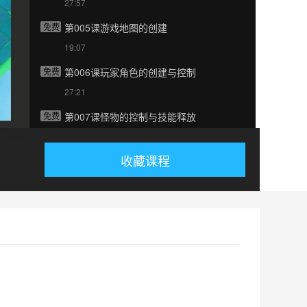
27:57
免费
第005课游戏地图的创建
19:07
免费
第006课玩家角色的创建与控制
27:21
免费
第007课怪物的控制与技能释放
48:25
收藏课程
免费
第008课技能发射与对玩家伤害
09:45
免费
第009课UI代码阅读技巧
10:03