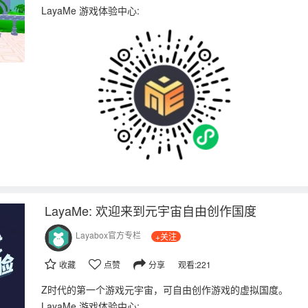
LayaMe 游戏体验中心:
LayaMe: 欢迎来到元宇宙自由创作国度
Layabox官方专栏
+关注
收藏
点赞
分享
观看:221
Z时代的第一个游戏元宇宙，可自由创作游戏的虚拟国度。
LayaMe 游戏体验中心: