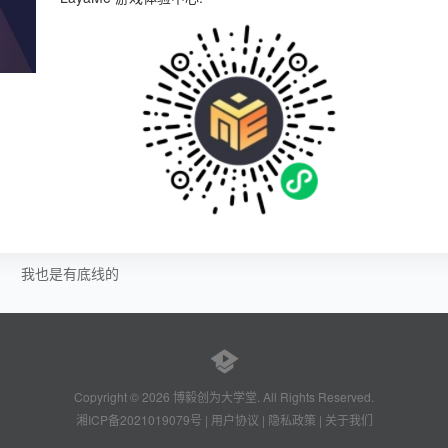
我也是有底线的
Copyright © 2026 博毅创为大学堂. All Rights Reserved.
湘ICP备2021019079号
|
用户协议
|
隐私政策
|
关于我们